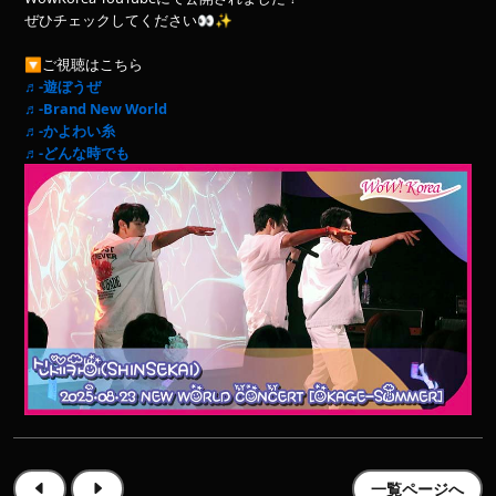
ぜひチェックしてください👀✨
🔽ご視聴はこちら
♬-遊ぼうぜ
♬-Brand New World
♬-かよわい糸
♬-どんな時でも
一覧ページへ