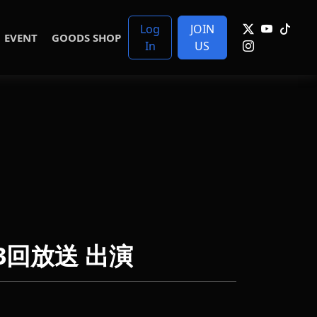
Log
JOIN
EVENT
GOODS SHOP
In
US
13回放送 出演