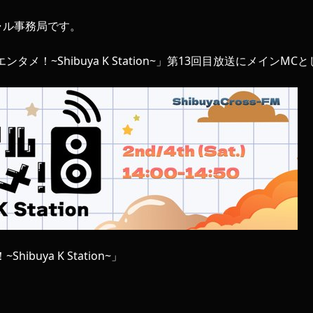
シャル事務局です。
メ！~Shibuya K Station~」第13回目放送にメインMC
buya K Station~」