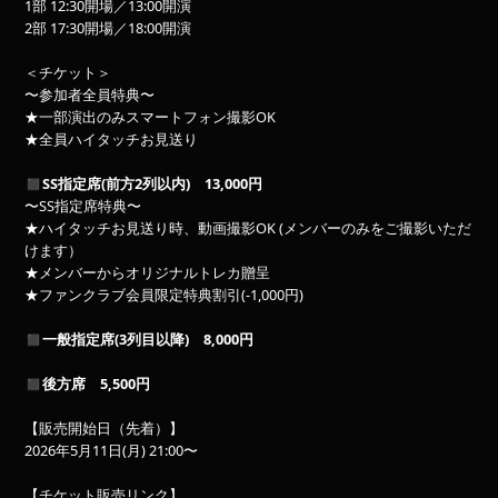
1部 12:30開場／13:00開演
2部 17:30開場／18:00開演
＜チケット＞
〜参加者全員特典〜
★一部演出のみスマートフォン撮影OK
★全員ハイタッチお見送り
◼SS指定席(前方2列以内) 13,000円
〜SS指定席特典〜
★ハイタッチお見送り時、動画撮影OK (メンバーのみをご撮影いただ
けます）
★メンバーからオリジナルトレカ贈呈
★ファンクラブ会員限定特典割引(-1,000円)
◼一般指定席(3列目以降) 8,000円
◼後方席 5,500円
【販売開始日（先着）】
2026年5月11日(月) 21:00〜
【チケット販売リンク】