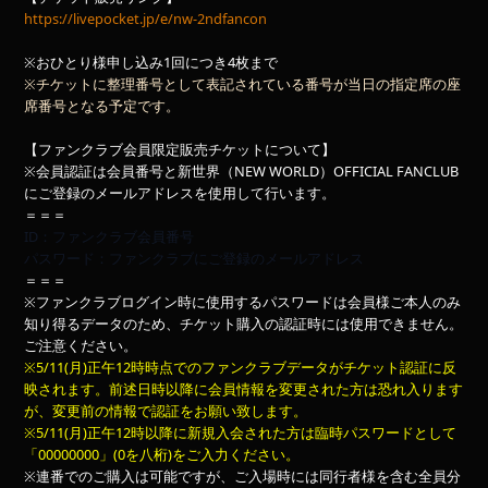
https://livepocket.jp/e/nw-2ndfancon
※おひとり様申し込み1回につき4枚まで
※チケットに整理番号として表記されている番号が当日の指定席の座
席番号となる予定です。
【ファンクラブ会員限定販売チケットについて】
※会員認証は会員番号と新世界（NEW WORLD）OFFICIAL FANCLUB
にご登録のメールアドレスを使用して行います。
＝＝＝
ID：ファンクラブ会員番号
パスワード：ファンクラブにご登録のメールアドレス
＝＝＝
※ファンクラブログイン時に使用するパスワードは会員様ご本人のみ
知り得るデータのため、チケット購入の認証時には使用できません。
ご注意ください。
※5/11(月)正午12時時点でのファンクラブデータがチケット認証に反
映されます。前述日時以降に会員情報を変更された方は恐れ入ります
が、変更前の情報で認証をお願い致します。
※5/11(月)正午12時以降に新規入会された方は臨時パスワードとして
「00000000」(0を八桁)をご入力ください。
※連番でのご購入は可能ですが、ご入場時には同行者様を含む全員分