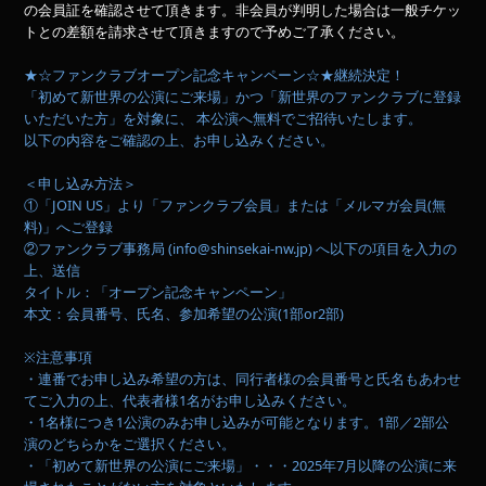
の会員証を確認させて頂きます。非会員が判明した場合は一般チケッ
トとの差額を請求させて頂きますので予めご了承ください。
★☆ファンクラブオープン記念キャンペーン☆★継続決定！
「初めて新世界の公演にご来場」かつ「新世界のファンクラブに登録
いただいた方」を対象に、 本公演へ無料でご招待いたします。
以下の内容をご確認の上、お申し込みください。
＜申し込み方法＞
①「JOIN US」より「ファンクラブ会員」または「メルマガ会員(無
料)」へご登録
②ファンクラブ事務局 (info@shinsekai-nw.jp) へ以下の項目を入力の
上、送信
タイトル：「オープン記念キャンペーン」
本文：会員番号、氏名、参加希望の公演(1部or2部)
※注意事項
・連番でお申し込み希望の方は、同行者様の会員番号と氏名もあわせ
てご入力の上、代表者様1名がお申し込みください。
・1名様につき1公演のみお申し込みが可能となります。1部／2部公
演のどちらかをご選択ください。
・「初めて新世界の公演にご来場」・・・2025年7月以降の公演に来